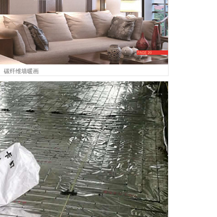
碳纤维墙暖画