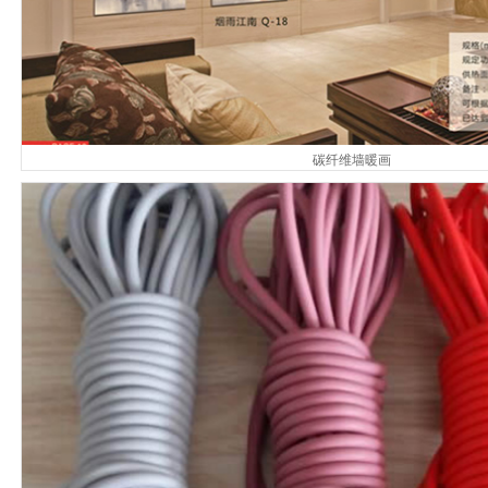
碳纤维墙暖画