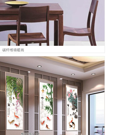
碳纤维墙暖画